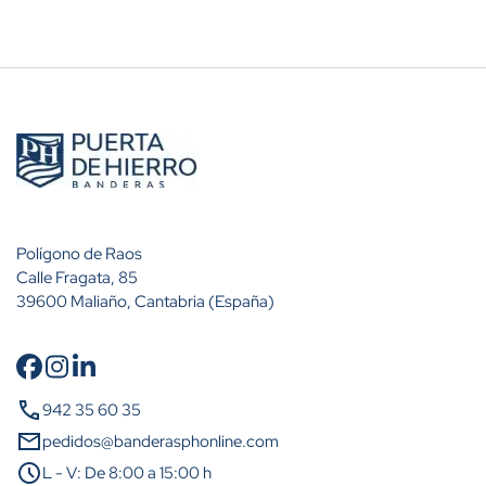
Polígono de Raos
Calle Fragata, 85
39600 Maliaño, Cantabria (España)
call
942 35 60 35
mail
pedidos@banderasphonline.com
schedule
L - V: De 8:00 a 15:00 h