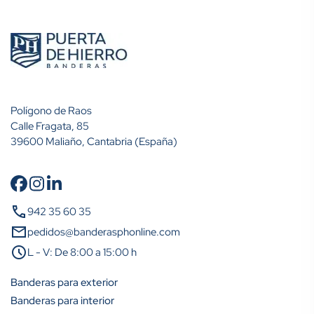
Polígono de Raos
Calle Fragata, 85
39600 Maliaño, Cantabria (España)
call
942 35 60 35
mail
pedidos@banderasphonline.com
schedule
L - V: De 8:00 a 15:00 h
Banderas para exterior
Banderas para interior