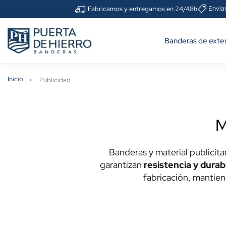
Envia
Fabricamos y entregamos en 24/48h
Banderas de exter
Inicio
Publicidad
M
Banderas y material publicita
garantizan
resistencia y durab
fabricación, mantien