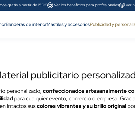
mos gratis a partir de 150€
Ver los beneficios para profesionales
Ver n
ior
Banderas de interior
Mástiles y accesorios
Publicidad y personali
aterial publicitario personaliza
rio personalizado,
confeccionados artesanalmente con 
ilidad
para cualquier evento, comercio o empresa. Graci
en intactos sus
colores vibrantes y su brillo original
por