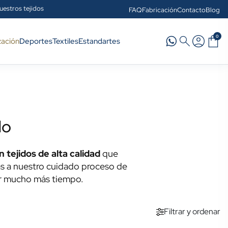
uestros tejidos
FAQ
Fabricación
Contacto
Blog
0
zación
Deportes
Textiles
Estandartes
do
tejidos de alta calidad
que
as a nuestro cuidado proceso de
 mucho más tiempo.
Filtrar y ordenar