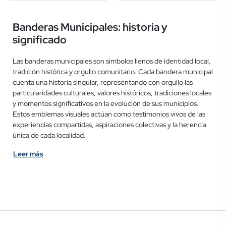
Banderas Municipales: historia y
significado
Las banderas municipales son símbolos llenos de identidad local,
tradición histórica y orgullo comunitario. Cada bandera municipal
cuenta una historia singular, representando con orgullo las
particularidades culturales, valores históricos, tradiciones locales
y momentos significativos en la evolución de sus municipios.
Estos emblemas visuales actúan como testimonios vivos de las
experiencias compartidas, aspiraciones colectivas y la herencia
única de cada localidad.
Leer más
Los colores utilizados en las banderas municipales poseen
significados específicos y simbólicos para cada localidad. El rojo
generalmente representa valentía, pasión y acontecimientos
históricos importantes, mientras que el azul simboliza los cuerpos
de agua, cielos claros y serenidad, elementos clave en
numerosas comunidades. El blanco evoca paz, unidad
comunitaria y aspiraciones de convivencia armoniosa.