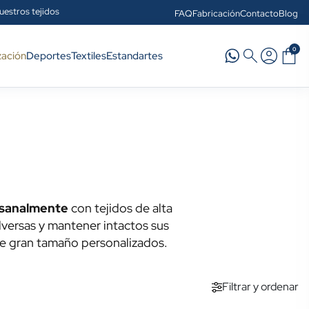
uestros tejidos
FAQ
Fabricación
Contacto
Blog
0
zación
Deportes
Textiles
Estandartes
esanalmente
con tejidos de alta
dversas y mantener intactos sus
e gran tamaño personalizados.
Filtrar y ordenar