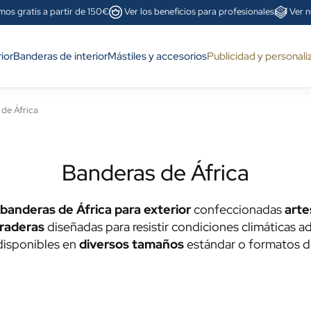
mos gratis a partir de 150€
Ver los beneficios para profesionales
Ver n
ior
Banderas de interior
Mástiles y accesorios
Publicidad y personali
de África
Banderas de África
banderas de África para exterior
confeccionadas
art
raderas
diseñadas para resistir condiciones climáticas a
 disponibles en
diversos tamaños
estándar o formatos d