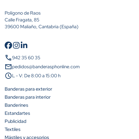
Polígono de Raos
Calle Fragata, 85
39600 Maliaño, Cantabria (España)
call
942 35 60 35
mail
pedidos@banderasphonline.com
schedule
L - V: De 8:00 a 15:00 h
Banderas para exterior
Banderas para interior
Banderines
Estandartes
Publicidad
Textiles
Mástiles y accesorios