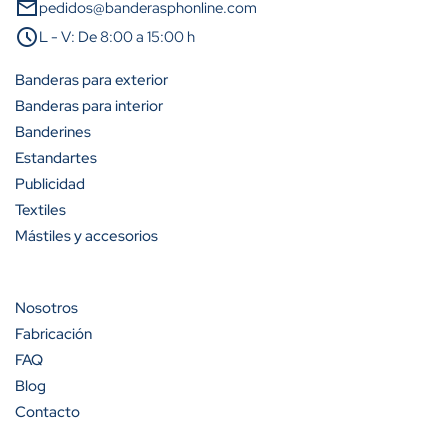
mail
pedidos@banderasphonline.com
schedule
L - V: De 8:00 a 15:00 h
Banderas para exterior
Banderas para interior
Banderines
Estandartes
Publicidad
Textiles
Mástiles y accesorios
Nosotros
Fabricación
FAQ
Blog
Contacto