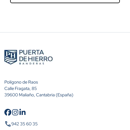
Polígono de Raos
Calle Fragata, 85
39600 Maliaño, Cantabria (España)
call
942 35 60 35