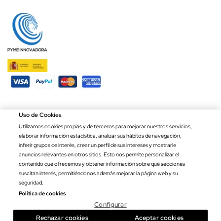
Uso de Cookies
Utilizamos cookies propias y de terceros para mejorar nuestros servicios,
elaborar información estadística, analizar sus hábitos de navegación,
inferir grupos de interés, crear un perfil de sus intereses y mostrarle
Aviso legal
anuncios relevantes en otros sitios. Esto nos permite personalizar el
Política de privacidad
contenido que ofrecemos y obtener información sobre qué secciones
Política de cookies
suscitan interés, permitiéndonos además mejorar la página web y su
Condiciones de compra
seguridad.
Ley de transparencia
Política de cookies
Configurar
Copyright © 2026 Banderas Puerta de Hierro®. Todos los derechos
reservados.
Rechazar cookies
Aceptar cookies