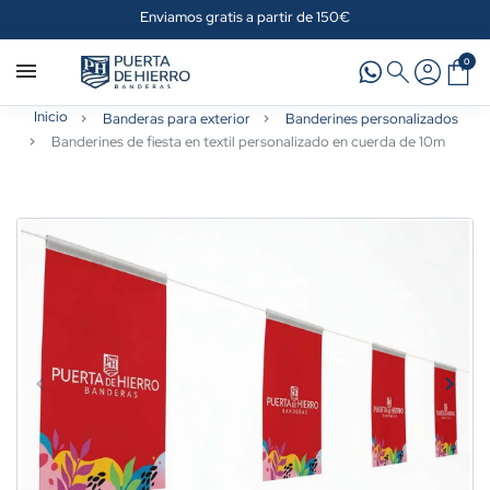
Enviamos gratis a partir de 150€
0
Inicio
Banderas para exterior
Banderines personalizados
Banderines de fiesta en textil personalizado en cuerda de 10m
keyboard_arrow_left
keyboard_arrow_right
Anterior
Sigui