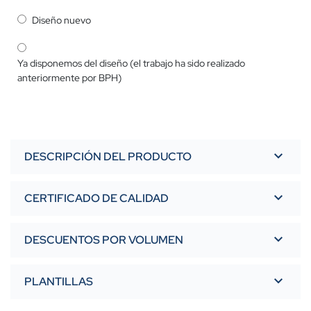
Diseño nuevo
Ya disponemos del diseño (el trabajo ha sido realizado
anteriormente por BPH)
DESCRIPCIÓN DEL PRODUCTO
CERTIFICADO DE CALIDAD
DESCUENTOS POR VOLUMEN
Cantidad
Descuento (%)
PLANTILLAS
A partir de 5 unidades
9%
Bandera para barco PDF