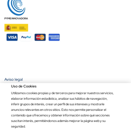
Aviso legal
Política de privacidad
Uso de Cookies
Política de cookies
Utilizamos cookies propias y de terceros para mejorar nuestros servicios,
Condiciones de compra
elaborar información estadística, analizar sus hábitos de navegación,
Ley de transparencia
inferir grupos de interés, crear un perfil de sus intereses y mostrarle
anuncios relevantes en otros sitios. Esto nos permite personalizar el
Copyright © 2026 Banderas Puerta de Hierro®. Todos los derechos
contenido que ofrecemos y obtener información sobre qué secciones
reservados.
suscitan interés, permitiéndonos además mejorar la página web y su
Precio por unidad
Opciones totales
Total
seguridad.
44.27 € / m
0.00 €