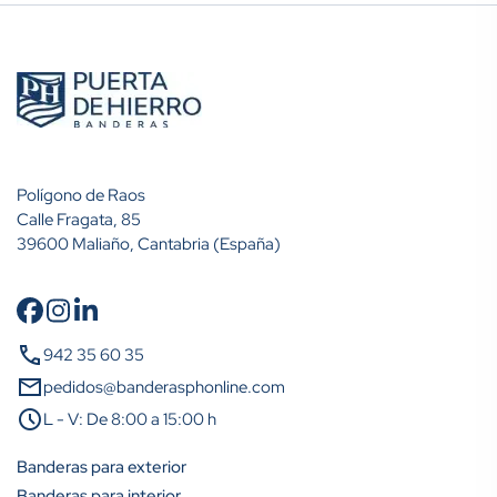
Polígono de Raos
Calle Fragata, 85
39600 Maliaño, Cantabria (España)
call
942 35 60 35
mail
pedidos@banderasphonline.com
schedule
L - V: De 8:00 a 15:00 h
Banderas para exterior
Banderas para interior