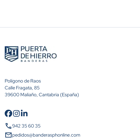
Polígono de Raos
Calle Fragata, 85
39600 Maliaño, Cantabria (España)
Cantidad
Descuento (%)
call
942 35 60 35
A partir de 10 unidades
10%
mail
pedidos@banderasphonline.com