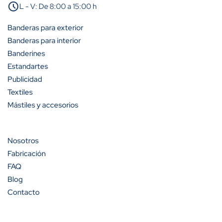
schedule
L - V: De 8:00 a 15:00 h
A partir de 25 unidades
25%
Banderas para exterior
A partir de 50 unidades
35%
Banderas para interior
Banderines
A partir de 100 unidades
40%
Estandartes
Publicidad
Textiles
Mástiles y accesorios
Cantidad
Descuento (%)
A partir de 100 unidades
13%
Nosotros
Fabricación
A partir de 200 unidades
20%
FAQ
Blog
Contacto