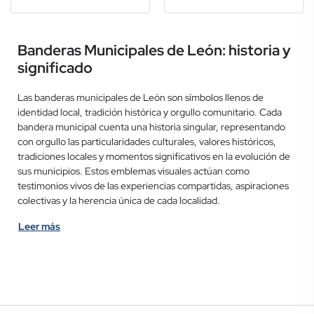
Banderas Municipales de León: historia y
significado
Las banderas municipales de León son símbolos llenos de
identidad local, tradición histórica y orgullo comunitario. Cada
bandera municipal cuenta una historia singular, representando
con orgullo las particularidades culturales, valores históricos,
tradiciones locales y momentos significativos en la evolución de
sus municipios. Estos emblemas visuales actúan como
testimonios vivos de las experiencias compartidas, aspiraciones
colectivas y la herencia única de cada localidad.
Leer más
Los colores utilizados en las banderas municipales de León
poseen significados específicos y simbólicos para cada localidad.
El rojo generalmente representa valentía, pasión y
acontecimientos históricos importantes, mientras que el azul
simboliza los cuerpos de agua, cielos claros y serenidad,
elementos clave en numerosas comunidades. El blanco evoca