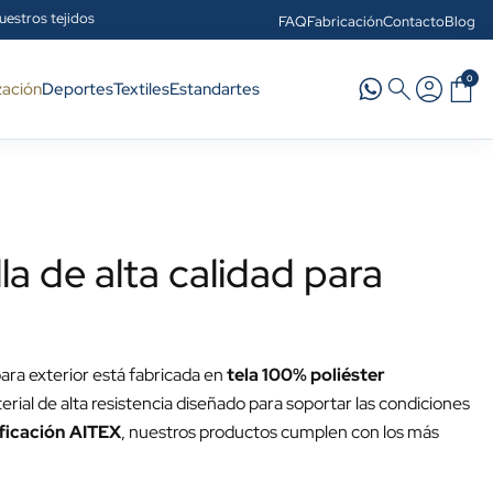
uestros tejidos
FAQ
Fabricación
Contacto
Blog
0
zación
Deportes
Textiles
Estandartes
a de alta calidad para
ara exterior está fabricada en
tela 100% poliéster
erial de alta resistencia diseñado para soportar las condiciones
ificación AITEX
, nuestros productos cumplen con los más