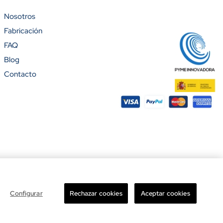
Nosotros
Fabricación
%)
FAQ
Blog
Contacto
ight © 2026 Banderas Puerta de Hierro®. Todos los derechos reservados.
Configurar
Rechazar cookies
Aceptar cookies
Total

Añadir al carrito
-
+
11.60 €