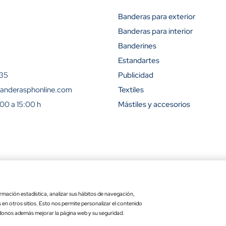
Banderas para exterior
Banderas para interior
Descuento (
Banderines
15%
Estandartes
 35
Publicidad
23%
anderasphonline.com
Textiles
:00 a 15:00 h
Mástiles y accesorios
31%
42%
50%
ra
Ley de transparencia
Copyr
54%
rmación estadística, analizar sus hábitos de navegación,
Precio por unidad
Opciones totales
es en otros sitios. Esto nos permite personalizar el contenido
ra exterior
: 15 x 25 cm
11.60 €
donos además mejorar la página web y su seguridad.