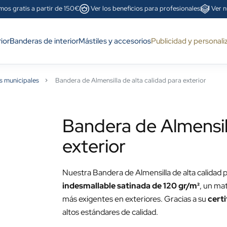
mos gratis a partir de 150€
Ver los beneficios para profesionales
Ver n
ior
Banderas de interior
Mástiles y accesorios
Publicidad y personali
s municipales
Bandera de Almensilla de alta calidad para exterior
Bandera de Almensill
exterior
Nuestra Bandera de Almensilla de alta calidad p
indesmallable satinada de 120 gr/m²
, un mat
más exigentes en exteriores. Gracias a su
cert
altos estándares de calidad.