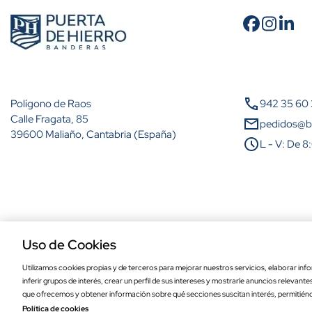
Cantidad
A partir de 2 unidades
call
Polígono de Raos
942 35 60
A partir de 5 unidades
Calle Fragata, 85
mail
pedidos@b
39600 Maliaño, Cantabria (España)
schedule
L - V: De 8
A partir de 10 unidades
A partir de 25 unidades
A partir de 50 unidades
Aviso legal
Política de privacidad
Política de cookies
Condiciones de comp
A partir de 100 unidades
Uso de Cookies
Utilizamos cookies propias y de terceros para mejorar nuestros servicios, elaborar info
inferir grupos de interés, crear un perfil de sus intereses y mostrarle anuncios relevant
Bandera de Almensilla de alta calidad pa
que ofrecemos y obtener información sobre qué secciones suscitan interés, permitién
Política de cookies