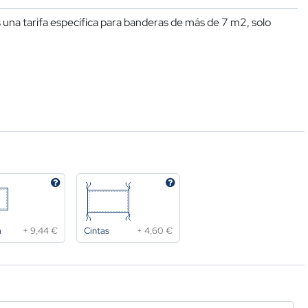
una tarifa específica para banderas de más de 7 m2, solo
a
+
9,44 €
Cintas
+
4,60 €