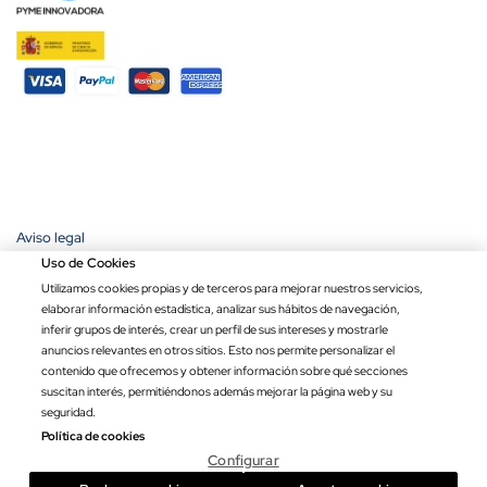
Aviso legal
Política de privacidad
Uso de Cookies
Política de cookies
Utilizamos cookies propias y de terceros para mejorar nuestros servicios,
Condiciones de compra
elaborar información estadística, analizar sus hábitos de navegación,
Ley de transparencia
inferir grupos de interés, crear un perfil de sus intereses y mostrarle
anuncios relevantes en otros sitios. Esto nos permite personalizar el
Copyright © 2026 Banderas Puerta de Hierro®. Todos los derechos
contenido que ofrecemos y obtener información sobre qué secciones
reservados.
suscitan interés, permitiéndonos además mejorar la página web y su
Precio por unidad
Opciones totales
Total
seguridad.
40.12 € / m
0.00 €
Política de cookies
Configurar

Añadir al carrito