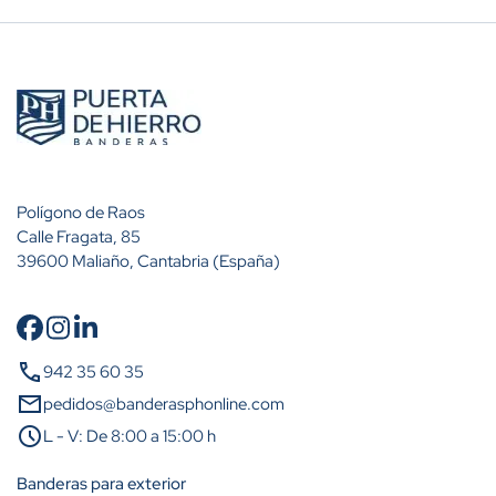
Polígono de Raos
Calle Fragata, 85
39600 Maliaño, Cantabria (España)
call
Cantidad
Descuento (%)
942 35 60 35
mail
pedidos@banderasphonline.com
A partir de 5 unidades
14%
schedule
L - V: De 8:00 a 15:00 h
A partir de 25 unidades
31%
Banderas para exterior