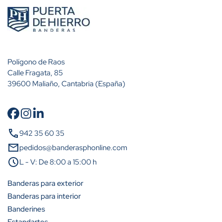
Polígono de Raos
Calle Fragata, 85
39600 Maliaño, Cantabria (España)
call
Cantidad
Descuento (%)
942 35 60 35
mail
pedidos@banderasphonline.com
A partir de 2 unidades
8%
schedule
L - V: De 8:00 a 15:00 h
A partir de 5 unidades
21%
Banderas para exterior
Banderas para interior
A partir de 10 unidades
29%
Banderines
A partir de 25 unidades
37.5%