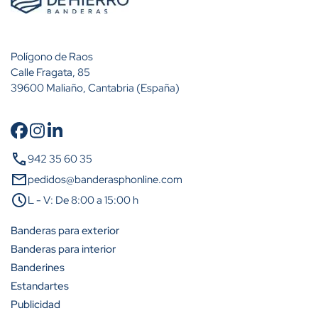
Polígono de Raos
Calle Fragata, 85
39600 Maliaño, Cantabria (España)
call
942 35 60 35
mail
pedidos@banderasphonline.com
schedule
L - V: De 8:00 a 15:00 h
Banderas para exterior
Banderas para interior
Banderines
Estandartes
Publicidad