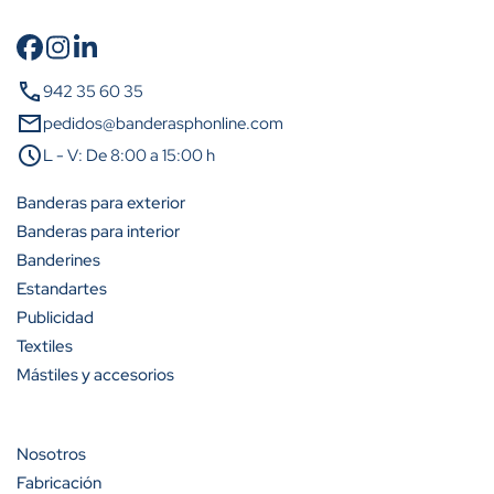
call
942 35 60 35
mail
pedidos@banderasphonline.com
schedule
L - V: De 8:00 a 15:00 h
Banderas para exterior
Banderas para interior
Banderines
Estandartes
Publicidad
Textiles
Mástiles y accesorios
Nosotros
Fabricación