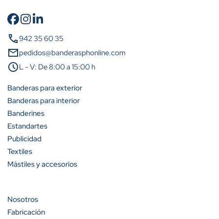
Cantidad
Descuento (%)
call
942 35 60 35
A partir de 50 unidades
13%
mail
pedidos@banderasphonline.com
A partir de 100 unidades
20%
schedule
L - V: De 8:00 a 15:00 h
Banderas para exterior
Banderas para interior
Banderines
Estandartes
Publicidad
Textiles
Mástiles y accesorios
Nosotros
Fabricación