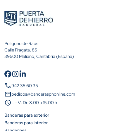
Polígono de Raos
Calle Fragata, 85
39600 Maliaño, Cantabria (España)
call
942 35 60 35
mail
pedidos@banderasphonline.com
schedule
L - V: De 8:00 a 15:00 h
Banderas para exterior
Banderas para interior
Banderines