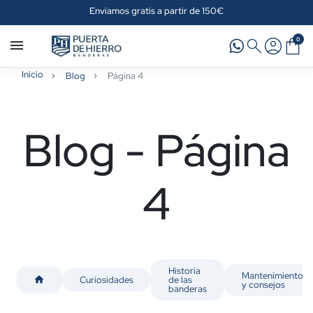
os gratis a partir de 150€
Ver los benef
0
Inicio
Blog
Página 4
Blog - Página
4
Historia
Mantenimiento
home
Curiosidades
de las
y consejos
banderas