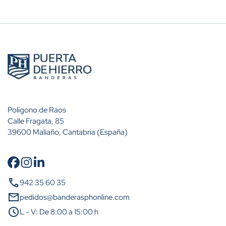
Polígono de Raos
Calle Fragata, 85
39600 Maliaño, Cantabria (España)
call
942 35 60 35
mail
pedidos@banderasphonline.com
schedule
L - V: De 8:00 a 15:00 h