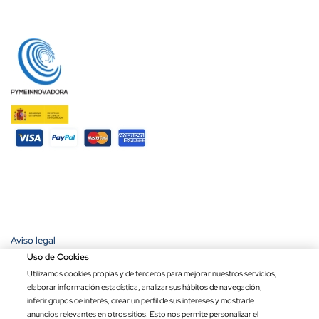
Aviso legal
Política de privacidad
Uso de Cookies
Política de cookies
Utilizamos cookies propias y de terceros para mejorar nuestros servicios,
Condiciones de compra
elaborar información estadística, analizar sus hábitos de navegación,
Ley de transparencia
inferir grupos de interés, crear un perfil de sus intereses y mostrarle
anuncios relevantes en otros sitios. Esto nos permite personalizar el
Copyright © 2026 Banderas Puerta de Hierro®. Todos los derechos