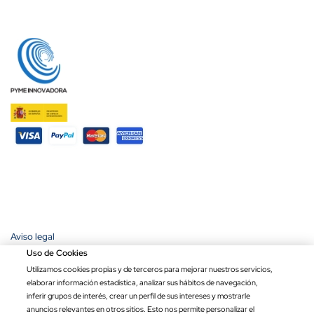
Aviso legal
Política de privacidad
Uso de Cookies
Política de cookies
Utilizamos cookies propias y de terceros para mejorar nuestros servicios,
Condiciones de compra
elaborar información estadística, analizar sus hábitos de navegación,
Ley de transparencia
inferir grupos de interés, crear un perfil de sus intereses y mostrarle
anuncios relevantes en otros sitios. Esto nos permite personalizar el
Copyright © 2026 Banderas Puerta de Hierro®. Todos los derechos