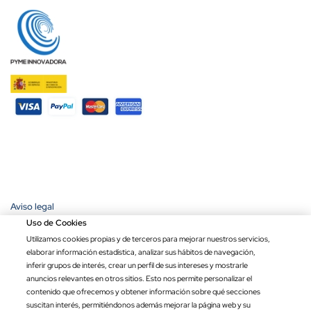
Aviso legal
Política de privacidad
Uso de Cookies
Política de cookies
Utilizamos cookies propias y de terceros para mejorar nuestros servicios,
Condiciones de compra
elaborar información estadística, analizar sus hábitos de navegación,
Ley de transparencia
inferir grupos de interés, crear un perfil de sus intereses y mostrarle
anuncios relevantes en otros sitios. Esto nos permite personalizar el
Copyright © 2026 Banderas Puerta de Hierro®. Todos los derechos
contenido que ofrecemos y obtener información sobre qué secciones
reservados.
suscitan interés, permitiéndonos además mejorar la página web y su
Precio por unidad
Opciones totales
Total