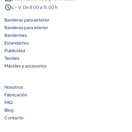
A partir de 25 unidades
12%
schedule
L - V: De 8:00 a 15:00 h
A partir de 50 unidades
23%
Banderas para exterior
Banderas para interior
A partir de 100 unidades
29%
Banderines
Estandartes
Publicidad
Textiles
Cantidad
Descuento (%)
Mástiles y accesorios
A partir de 50 unidades
10%
Nosotros
A partir de 70 unidades
25%
Fabricación
A partir de 100 unidades
35%
FAQ
Blog
A partir de 200 unidades
40%
Contacto