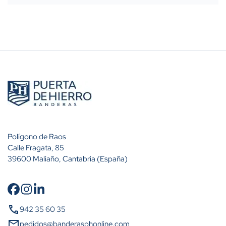
Polígono de Raos
Calle Fragata, 85
39600 Maliaño, Cantabria (España)
call
Cantidad
Descuento (%)
942 35 60 35
mail
pedidos@banderasphonline.com