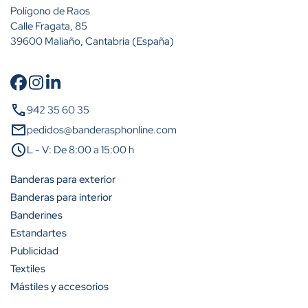
Polígono de Raos
Calle Fragata, 85
39600 Maliaño, Cantabria (España)
Cantidad
Descuento (%)
call
942 35 60 35
A partir de 10 unidades
10%
mail
pedidos@banderasphonline.com
A partir de 25 unidades
25%
schedule
L - V: De 8:00 a 15:00 h
A partir de 50 unidades
35%
Banderas para exterior
Banderas para interior
A partir de 100 unidades
40%
Banderines
Estandartes
Publicidad
Textiles
Mástiles y accesorios