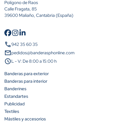
Polígono de Raos
Calle Fragata, 85
39600 Maliaño, Cantabria (España)
Cantidad
Descuento (%)
call
942 35 60 35
A partir de 50 unidades
13%
mail
pedidos@banderasphonline.com
schedule
L - V: De 8:00 a 15:00 h
A partir de 100 unidades
20%
Banderas para exterior
Banderas para interior
Banderines
Estandartes
Publicidad
Textiles
Mástiles y accesorios