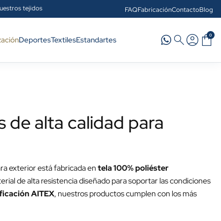
uestros tejidos
FAQ
Fabricación
Contacto
Blog
0
zación
Deportes
Textiles
Estandartes
 de alta calidad para
ra exterior está fabricada en
tela 100% poliéster
erial de alta resistencia diseñado para soportar las condiciones
ificación AITEX
, nuestros productos cumplen con los más