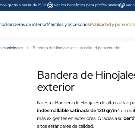
mos gratis a partir de 150€
Ver los beneficios para profesionales
Ver n
ior
Banderas de interior
Mástiles y accesorios
Publicidad y personali
s municipales
Bandera de Hinojales de alta calidad para exterior
Bandera de Hinojales
exterior
Nuestra Bandera de Hinojales de alta calidad pa
indesmallable satinada de 120 gr/m²
, un mat
más exigentes en exteriores. Gracias a su
cert
altos estándares de calidad.