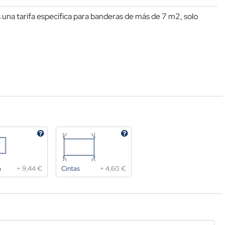
una tarifa específica para banderas de más de 7 m2, solo
a
+
9,44 €
Cintas
+
4,60 €