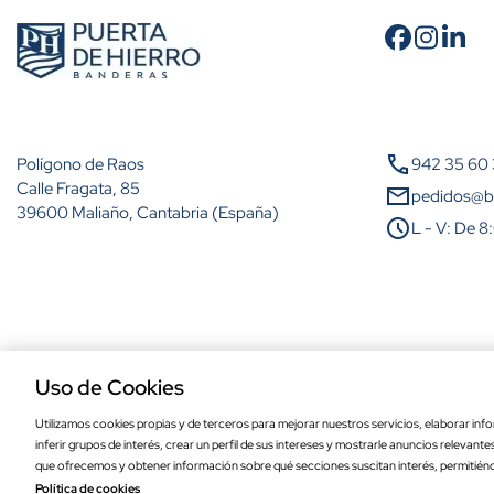
Cantidad
A partir de 2 unidades
call
Polígono de Raos
942 35 60
A partir de 5 unidades
Calle Fragata, 85
mail
pedidos@b
39600 Maliaño, Cantabria (España)
schedule
L - V: De 8
A partir de 10 unidades
A partir de 25 unidades
A partir de 50 unidades
Aviso legal
Política de privacidad
Política de cookies
Condiciones de comp
A partir de 100 unidades
Uso de Cookies
Utilizamos cookies propias y de terceros para mejorar nuestros servicios, elaborar info
inferir grupos de interés, crear un perfil de sus intereses y mostrarle anuncios relevant
Bandera de Hinojales de alta calidad par
que ofrecemos y obtener información sobre qué secciones suscitan interés, permitién
Política de cookies