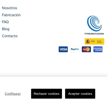
Nosotros
Fabricación
%)
FAQ
Blog
Contacto
ight © 2026 Banderas Puerta de Hierro®. Todos los derechos reservados.
Configurar
Rechazar cookies
Aceptar cookies
Total

Añadir al carrito
-
+
11.60 €