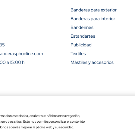
Banderas para exterior
Banderas para interior
Descuento (
Banderines
15%
Estandartes
 35
Publicidad
23%
anderasphonline.com
Textiles
:00 a 15:00 h
Mástiles y accesorios
31%
42%
50%
ra
Ley de transparencia
Copyr
54%
rmación estadística, analizar sus hábitos de navegación,
Precio por unidad
Opciones totales
es en otros sitios. Esto nos permite personalizar el contenido
a exterior
: 15 x 25 cm
11.60 €
donos además mejorar la página web y su seguridad.