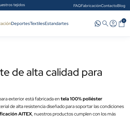
uestros tejidos
FAQ
Fabricación
Contacto
Blog
0
zación
Deportes
Textiles
Estandartes
 de alta calidad para
ara exterior está fabricada en
tela 100% poliéster
erial de alta resistencia diseñado para soportar las condiciones
ificación AITEX
, nuestros productos cumplen con los más