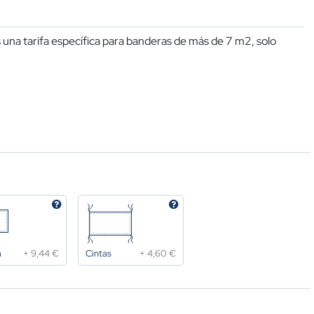
una tarifa específica para banderas de más de 7 m2, solo
a
+
9,44 €
Cintas
+
4,60 €