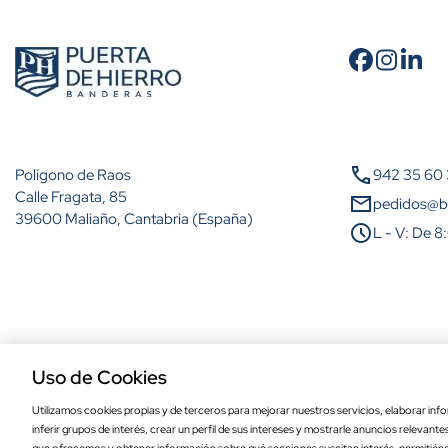
Cantidad
A partir de 2 unidades
call
Polígono de Raos
942 35 60
A partir de 5 unidades
Calle Fragata, 85
mail
pedidos@b
39600 Maliaño, Cantabria (España)
schedule
L - V: De 8
A partir de 10 unidades
A partir de 25 unidades
A partir de 50 unidades
Aviso legal
Política de privacidad
Política de cookies
Condiciones de comp
A partir de 100 unidades
Uso de Cookies
Utilizamos cookies propias y de terceros para mejorar nuestros servicios, elaborar info
inferir grupos de interés, crear un perfil de sus intereses y mostrarle anuncios relevant
Bandera de Ayamonte de alta calidad pa