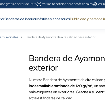
mos gratis a partir de 150€
Ver los beneficios para profesionales
Ver n
ior
Banderas de interior
Mástiles y accesorios
Publicidad y personali
s municipales
Bandera de Ayamonte de alta calidad para exterior
Bandera de Ayamonte
exterior
Nuestra Bandera de Ayamonte de alta calidad p
indesmallable satinada de 120 gr/m²
, un mat
más exigentes en exteriores. Gracias a su
cert
altos estándares de calidad.