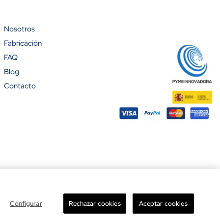
Nosotros
Fabricación
%)
FAQ
Blog
Contacto
ight © 2026 Banderas Puerta de Hierro®. Todos los derechos reservados.
Configurar
Rechazar cookies
Aceptar cookies
Total

Añadir al carrito
-
+