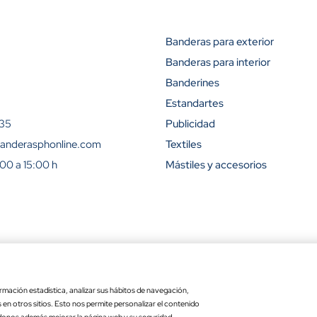
Banderas para exterior
Banderas para interior
Descuento (
Banderines
15%
Estandartes
 35
Publicidad
23%
anderasphonline.com
Textiles
:00 a 15:00 h
Mástiles y accesorios
31%
42%
50%
ra
Ley de transparencia
Copyr
54%
rmación estadística, analizar sus hábitos de navegación,
Precio por unidad
Opciones totales
es en otros sitios. Esto nos permite personalizar el contenido
ra exterior
: 15 x 25 cm