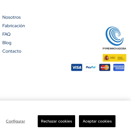
Nosotros
Fabricación
%)
FAQ
Blog
Contacto
ight © 2026 Banderas Puerta de Hierro®. Todos los derechos reservados.
Configurar
Rechazar cookies
Aceptar cookies
Total

Añadir al carrito
-
+