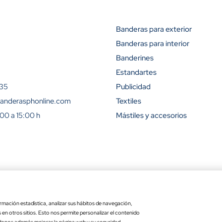
Banderas para exterior
Banderas para interior
Descuento (
Banderines
15%
Estandartes
 35
Publicidad
23%
anderasphonline.com
Textiles
:00 a 15:00 h
Mástiles y accesorios
31%
42%
50%
ra
Ley de transparencia
Copyr
54%
rmación estadística, analizar sus hábitos de navegación,
Precio por unidad
Opciones totales
es en otros sitios. Esto nos permite personalizar el contenido
ara exterior
: 15 x 25 cm