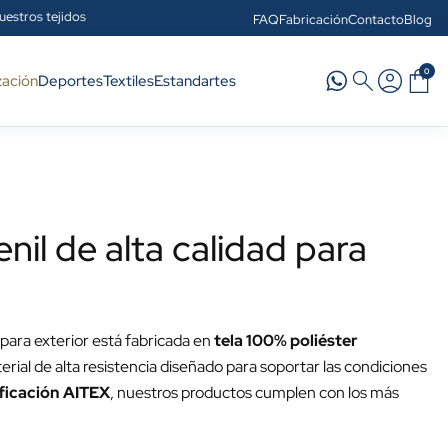
uestros tejidos
FAQ
Fabricación
Contacto
Blog
0
zación
Deportes
Textiles
Estandartes
il de alta calidad para
para exterior está fabricada en
tela 100% poliéster
erial de alta resistencia diseñado para soportar las condiciones
ificación AITEX
, nuestros productos cumplen con los más