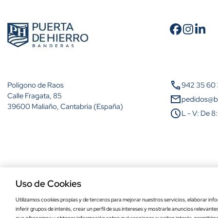
Cantidad
A partir de 2 unidades
call
Polígono de Raos
942 35 60
A partir de 5 unidades
Calle Fragata, 85
mail
pedidos@b
39600 Maliaño, Cantabria (España)
schedule
L - V: De 8
A partir de 10 unidades
A partir de 25 unidades
A partir de 50 unidades
Aviso legal
Política de privacidad
Política de cookies
Condiciones de comp
A partir de 100 unidades
Uso de Cookies
Utilizamos cookies propias y de terceros para mejorar nuestros servicios, elaborar info
inferir grupos de interés, crear un perfil de sus intereses y mostrarle anuncios relevant
Bandera de Pinos Genil de alta calidad p