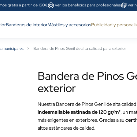
mos gratis a partir de 150€
Ver los beneficios para profesionales
Ver n
ior
Banderas de interior
Mástiles y accesorios
Publicidad y personali
s municipales
Bandera de Pinos Genil de alta calidad para exterior
Bandera de Pinos Gen
exterior
Nuestra Bandera de Pinos Genil de alta calidad 
indesmallable satinada de 120 gr/m²
, un mat
más exigentes en exteriores. Gracias a su
cert
altos estándares de calidad.