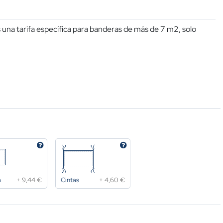
una tarifa específica para banderas de más de 7 m2, solo
a
+
9,44 €
Cintas
+
4,60 €