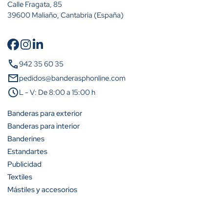
Calle Fragata, 85
39600 Maliaño, Cantabria (España)
Cantidad
Descuento (%)
call
942 35 60 35
A partir de 2 unidades
15%
mail
pedidos@banderasphonline.com
schedule
L - V: De 8:00 a 15:00 h
A partir de 5 unidades
23%
Banderas para exterior
A partir de 10 unidades
31%
Banderas para interior
Banderines
A partir de 25 unidades
42%
Estandartes
A partir de 50 unidades
50%
Publicidad
Textiles
A partir de 100 unidades
54%
Mástiles y accesorios