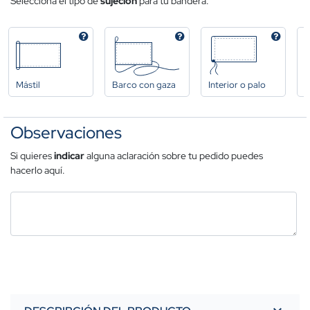
Selecciona el tipo de
sujeción
para tu bandera.
Mástil
Barco con gaza
Interior o palo
A
Observaciones
Si quieres
indicar
alguna aclaración sobre tu pedido puedes
hacerlo aquí.