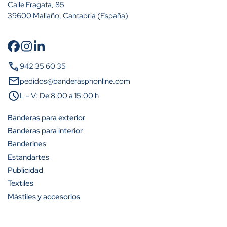
Calle Fragata, 85
39600 Maliaño, Cantabria (España)
Cantidad
Descuento (%)
call
942 35 60 35
A partir de 2 unidades
15%
mail
pedidos@banderasphonline.com
schedule
L - V: De 8:00 a 15:00 h
A partir de 5 unidades
23%
Banderas para exterior
A partir de 10 unidades
31%
Banderas para interior
Banderines
A partir de 25 unidades
42%
Estandartes
A partir de 50 unidades
50%
Publicidad
Textiles
A partir de 100 unidades
54%
Mástiles y accesorios