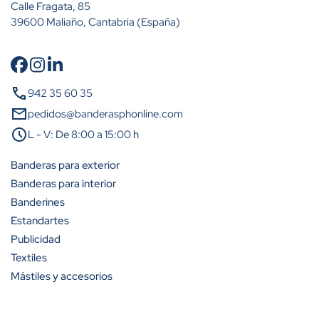
Calle Fragata, 85
39600 Maliaño, Cantabria (España)
Cantidad
Descuento (%)
call
942 35 60 35
A partir de 2 unidades
15%
mail
pedidos@banderasphonline.com
schedule
L - V: De 8:00 a 15:00 h
A partir de 5 unidades
23%
Banderas para exterior
A partir de 10 unidades
31%
Banderas para interior
Banderines
A partir de 25 unidades
42%
Estandartes
A partir de 50 unidades
50%
Publicidad
Textiles
A partir de 100 unidades
54%
Mástiles y accesorios