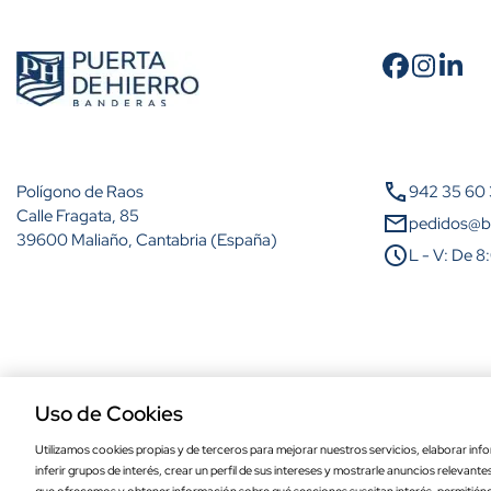
Cantidad
A partir de 2 unidades
call
Polígono de Raos
942 35 60
A partir de 5 unidades
Calle Fragata, 85
mail
pedidos@b
39600 Maliaño, Cantabria (España)
schedule
L - V: De 8
A partir de 10 unidades
A partir de 25 unidades
A partir de 50 unidades
Aviso legal
Política de privacidad
Política de cookies
Condiciones de comp
A partir de 100 unidades
Uso de Cookies
Utilizamos cookies propias y de terceros para mejorar nuestros servicios, elaborar info
inferir grupos de interés, crear un perfil de sus intereses y mostrarle anuncios relevant
Bandera de Benahadux de alta calidad p