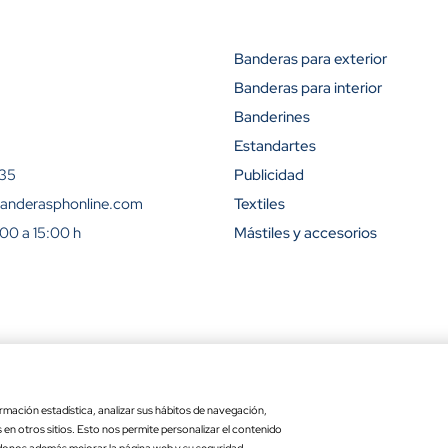
Banderas para exterior
Banderas para interior
Descuento (
Banderines
15%
Estandartes
 35
Publicidad
23%
anderasphonline.com
Textiles
:00 a 15:00 h
Mástiles y accesorios
31%
42%
50%
ra
Ley de transparencia
Copyr
54%
rmación estadística, analizar sus hábitos de navegación,
Precio por unidad
Opciones totales
es en otros sitios. Esto nos permite personalizar el contenido
ara exterior
: 15 x 25 cm