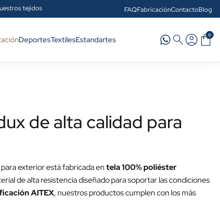
uestros tejidos
FAQ
Fabricación
Contacto
Blog
0
zación
Deportes
Textiles
Estandartes
x de alta calidad para
para exterior está fabricada en
tela 100% poliéster
erial de alta resistencia diseñado para soportar las condiciones
ificación AITEX
, nuestros productos cumplen con los más