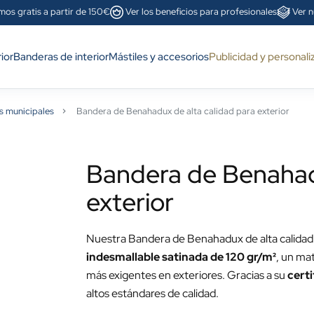
mos gratis a partir de 150€
Ver los beneficios para profesionales
Ver n
ior
Banderas de interior
Mástiles y accesorios
Publicidad y personali
s municipales
Bandera de Benahadux de alta calidad para exterior
Bandera de Benahadu
exterior
Nuestra Bandera de Benahadux de alta calidad 
indesmallable satinada de 120 gr/m²
, un mat
más exigentes en exteriores. Gracias a su
cert
altos estándares de calidad.