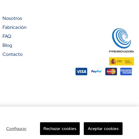
Nosotros
Fabricación
%)
FAQ
Blog
Contacto
ight © 2026 Banderas Puerta de Hierro®. Todos los derechos reservados.
Configurar
Rechazar cookies
Aceptar cookies
Total

Añadir al carrito
-
+