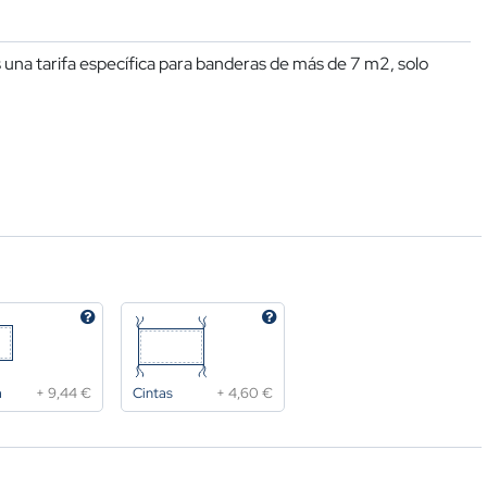
una tarifa específica para banderas de más de 7 m2, solo
a
+
9,44 €
Cintas
+
4,60 €