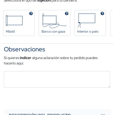
Selecciona el tipo de
sujeción
para tu bandera.
Mástil
Barco con gaza
Interior o palo
A
Observaciones
Si quieres
indicar
alguna aclaración sobre tu pedido puedes
hacerlo aquí.