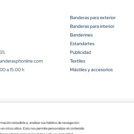
Banderas para exterior
Banderas para interior
Descuento (
Banderines
15%
Estandartes
 35
Publicidad
23%
anderasphonline.com
Textiles
:00 a 15:00 h
Mástiles y accesorios
31%
42%
50%
ra
Ley de transparencia
Copyr
54%
Precio por
Opcione
calidad para exterior
: 15 x 25
rmación estadística, analizar sus hábitos de navegación,
unidad
es en otros sitios. Esto nos permite personalizar el contenido