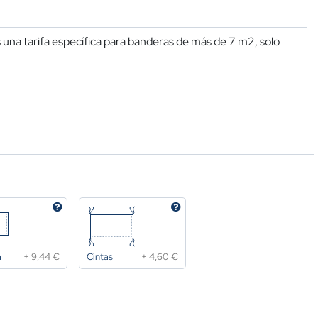
una tarifa específica para banderas de más de 7 m2, solo
a
+
9,44 €
Cintas
+
4,60 €