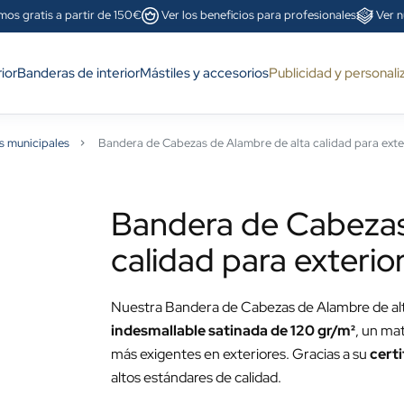
mos gratis a partir de 150€
Ver los beneficios para profesionales
Ver n
ior
Banderas de interior
Mástiles y accesorios
Publicidad y personali
s municipales
Bandera de Cabezas de Alambre de alta calidad para exte
Bandera de Cabezas
calidad para exterio
Nuestra Bandera de Cabezas de Alambre de alta
indesmallable satinada de 120 gr/m²
, un mat
más exigentes en exteriores. Gracias a su
cert
altos estándares de calidad.