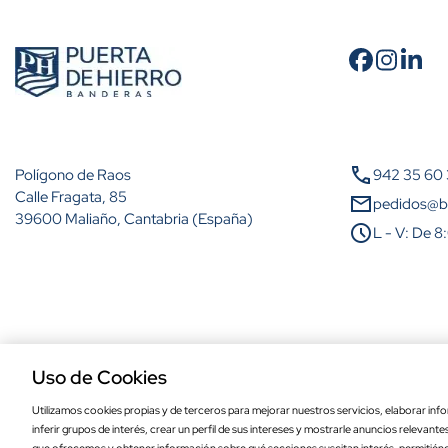
Cantidad
A partir de 2 unidades
call
Polígono de Raos
942 35 60
A partir de 5 unidades
Calle Fragata, 85
mail
pedidos@b
39600 Maliaño, Cantabria (España)
schedule
L - V: De 8
A partir de 10 unidades
A partir de 25 unidades
A partir de 50 unidades
Aviso legal
Política de privacidad
Política de cookies
Condiciones de comp
A partir de 100 unidades
Uso de Cookies
Bandera de Cabezas de Alambre de alta 
Utilizamos cookies propias y de terceros para mejorar nuestros servicios, elaborar info
inferir grupos de interés, crear un perfil de sus intereses y mostrarle anuncios relevant
cm