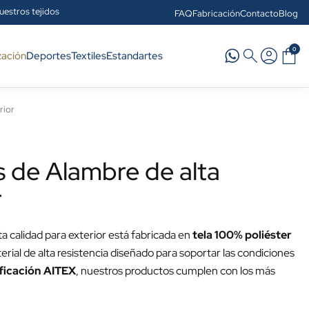
uestros tejidos
FAQ
Fabricación
Contacto
Blog
0
zación
Deportes
Textiles
Estandartes
rior
 de Alambre de alta
r
 calidad para exterior está fabricada en
tela 100% poliéster
erial de alta resistencia diseñado para soportar las condiciones
ificación AITEX
, nuestros productos cumplen con los más