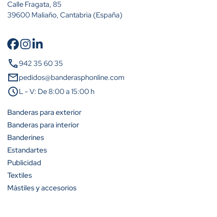
Calle Fragata, 85
39600 Maliaño, Cantabria (España)
Cantidad
Descuento (%)
call
942 35 60 35
A partir de 2 unidades
15%
mail
pedidos@banderasphonline.com
schedule
L - V: De 8:00 a 15:00 h
A partir de 5 unidades
23%
Banderas para exterior
A partir de 10 unidades
31%
Banderas para interior
Banderines
A partir de 25 unidades
42%
Estandartes
A partir de 50 unidades
50%
Publicidad
Textiles
A partir de 100 unidades
54%
Mástiles y accesorios