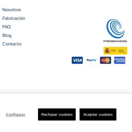
Nosotros
Fabricación
%)
FAQ
Blog
Contacto
ight © 2026 Banderas Puerta de Hierro®. Todos los derechos reservados.
Configurar
Rechazar cookies
Aceptar cookies
Total

Añadir al carrito
-
+
11.60 €