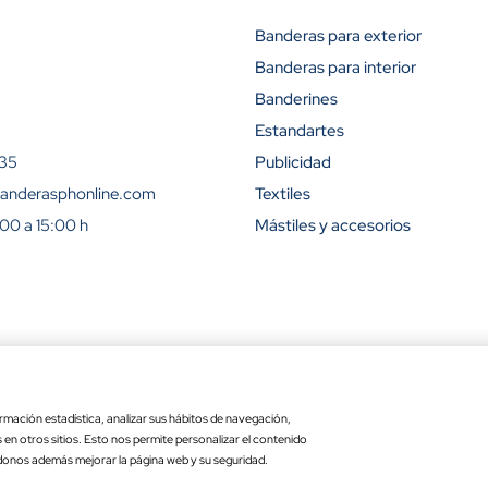
Banderas para exterior
Banderas para interior
Descuento (
Banderines
15%
Estandartes
 35
Publicidad
23%
anderasphonline.com
Textiles
:00 a 15:00 h
Mástiles y accesorios
31%
42%
50%
ra
Ley de transparencia
Copyr
54%
rmación estadística, analizar sus hábitos de navegación,
Precio por unidad
Opciones totales
es en otros sitios. Esto nos permite personalizar el contenido
 exterior
: 15 x 25 cm
11.60 €
donos además mejorar la página web y su seguridad.