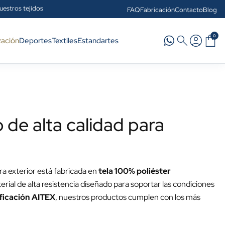
uestros tejidos
FAQ
Fabricación
Contacto
Blog
0
zación
Deportes
Textiles
Estandartes
de alta calidad para
a exterior está fabricada en
tela 100% poliéster
erial de alta resistencia diseñado para soportar las condiciones
ificación AITEX
, nuestros productos cumplen con los más