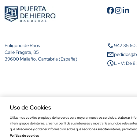
Cantidad
A partir de 2 unidades
call
Polígono de Raos
942 35 60
A partir de 5 unidades
Calle Fragata, 85
mail
pedidos@b
39600 Maliaño, Cantabria (España)
schedule
L - V: De 8
A partir de 10 unidades
A partir de 25 unidades
A partir de 50 unidades
Aviso legal
Política de privacidad
Política de cookies
Condiciones de comp
A partir de 100 unidades
Uso de Cookies
Utilizamos cookies propias y de terceros para mejorar nuestros servicios, elaborar info
inferir grupos de interés, crear un perfil de sus intereses y mostrarle anuncios relevant
Bandera de Adanero de alta calidad para
que ofrecemos y obtener información sobre qué secciones suscitan interés, permitién
Política de cookies