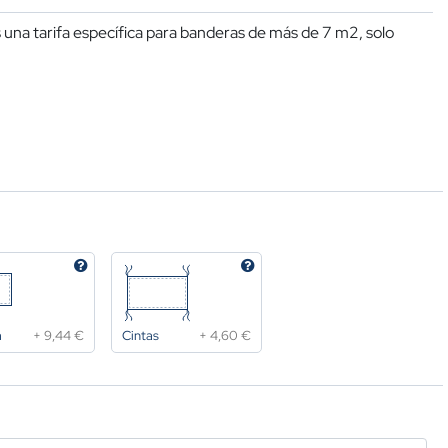
una tarifa específica para banderas de más de 7 m2, solo
a
+
9,44 €
Cintas
+
4,60 €