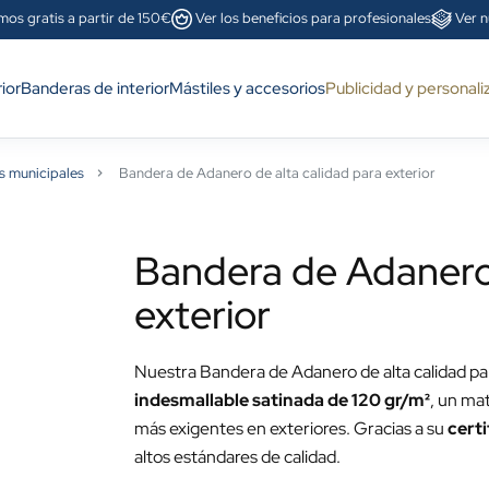
mos gratis a partir de 150€
Ver los beneficios para profesionales
Ver n
ior
Banderas de interior
Mástiles y accesorios
Publicidad y personali
s municipales
Bandera de Adanero de alta calidad para exterior
Bandera de Adanero 
exterior
Nuestra Bandera de Adanero de alta calidad par
indesmallable satinada de 120 gr/m²
, un mat
más exigentes en exteriores. Gracias a su
cert
altos estándares de calidad.