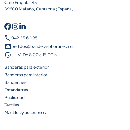
Calle Fragata, 85
39600 Maliaño, Cantabria (España)
Cantidad
Descuento (%)
call
942 35 60 35
A partir de 2 unidades
15%
mail
pedidos@banderasphonline.com
schedule
L - V: De 8:00 a 15:00 h
A partir de 5 unidades
23%
Banderas para exterior
A partir de 10 unidades
31%
Banderas para interior
Banderines
A partir de 25 unidades
42%
Estandartes
A partir de 50 unidades
50%
Publicidad
Textiles
A partir de 100 unidades
54%
Mástiles y accesorios