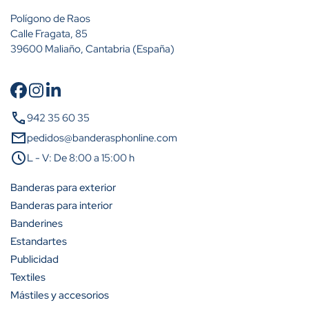
Polígono de Raos
Calle Fragata, 85
39600 Maliaño, Cantabria (España)
Cantidad
Descuento (%)
call
942 35 60 35
A partir de 2 unidades
15%
mail
pedidos@banderasphonline.com
schedule
L - V: De 8:00 a 15:00 h
A partir de 5 unidades
23%
Banderas para exterior
A partir de 10 unidades
31%
Banderas para interior
Banderines
A partir de 25 unidades
42%
Estandartes
A partir de 50 unidades
50%
Publicidad
Textiles
A partir de 100 unidades
54%
Mástiles y accesorios