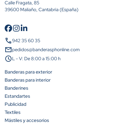
Calle Fragata, 85
39600 Maliaño, Cantabria (España)
Cantidad
Descuento (%)
call
942 35 60 35
A partir de 2 unidades
15%
mail
pedidos@banderasphonline.com
schedule
L - V: De 8:00 a 15:00 h
A partir de 5 unidades
23%
Banderas para exterior
A partir de 10 unidades
31%
Banderas para interior
Banderines
A partir de 25 unidades
42%
Estandartes
A partir de 50 unidades
50%
Publicidad
Textiles
A partir de 100 unidades
54%
Mástiles y accesorios