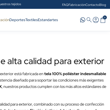
uestros tejidos
FAQ
Fabricación
Contacto
Blog
0
zación
Deportes
Textiles
Estandartes
 alta calidad para exterior
exterior está fabricada en
tela 100% poliéster indesmallable
esistencia diseñado para soportar las condiciones más exigentes
X
, nuestros productos cumplen con los más altos estándares de
calidad para exterior, combinado con su proceso de confección