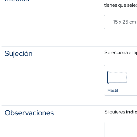
tienes que selec
Sujeción
Selecciona el t
Mástil
Observaciones
Si quieres
indi