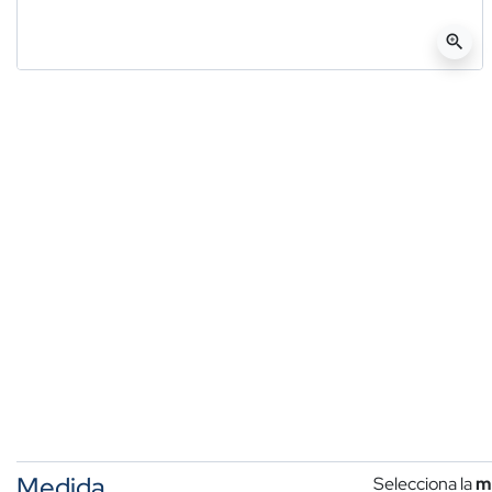
zoom_in
Medida
Selecciona la
m