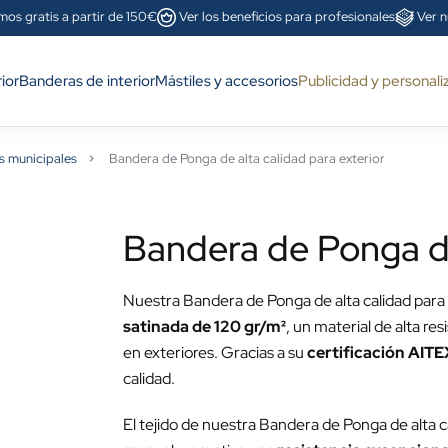
mos gratis a partir de 150€
Ver los beneficios para profesionales
Ver n
ior
Banderas de interior
Mástiles y accesorios
Publicidad y personali
s municipales
Bandera de Ponga de alta calidad para exterior
Bandera de Ponga de
Nuestra Bandera de Ponga de alta calidad para 
satinada de 120 gr/m²
, un material de alta r
en exteriores. Gracias a su
certificación AITE
calidad.
El tejido de nuestra Bandera de Ponga de alta 