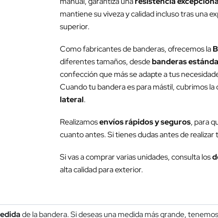
manual, garantiza una
resistencia excepcional
mantiene su viveza y calidad incluso tras una e
superior.
Como fabricantes de banderas, ofrecemos la
B
diferentes tamaños, desde
banderas estánda
confección que más se adapte a tus necesidades 
Cuando tu bandera es para mástil, cubrimos la c
lateral
.
Realizamos
envíos rápidos y seguros
, para q
cuanto antes. Si tienes dudas antes de realizar
Si vas a comprar varias unidades, consulta los
d
alta calidad para exterior.
edida
de la bandera. Si deseas una medida más grande, tenemos 