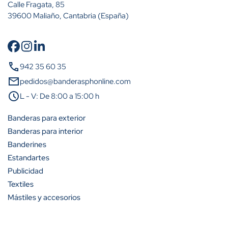
Calle Fragata, 85
39600 Maliaño, Cantabria (España)
Cantidad
Descuento (%)
call
942 35 60 35
A partir de 2 unidades
15%
mail
pedidos@banderasphonline.com
schedule
L - V: De 8:00 a 15:00 h
A partir de 5 unidades
23%
Banderas para exterior
A partir de 10 unidades
31%
Banderas para interior
Banderines
A partir de 25 unidades
42%
Estandartes
A partir de 50 unidades
50%
Publicidad
Textiles
A partir de 100 unidades
54%
Mástiles y accesorios