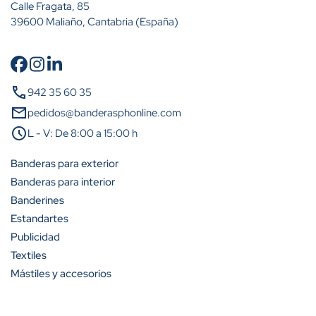
Calle Fragata, 85
39600 Maliaño, Cantabria (España)
Cantidad
Descuento (%)
call
942 35 60 35
A partir de 2 unidades
15%
mail
pedidos@banderasphonline.com
schedule
L - V: De 8:00 a 15:00 h
A partir de 5 unidades
23%
Banderas para exterior
A partir de 10 unidades
31%
Banderas para interior
Banderines
A partir de 25 unidades
42%
Estandartes
A partir de 50 unidades
50%
Publicidad
Textiles
A partir de 100 unidades
54%
Mástiles y accesorios