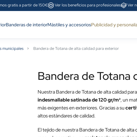
mos gratis a partir de 150€
Ver los beneficios para profesionales
Ver n
ior
Banderas de interior
Mástiles y accesorios
Publicidad y personali
s municipales
Bandera de Totana de alta calidad para exterior
Bandera de Totana de
Nuestra Bandera de Totana de alta calidad para
indesmallable satinada de 120 gr/m²
, un mat
más exigentes en exteriores. Gracias a su
cert
altos estándares de calidad.
El tejido de nuestra Bandera de Totana de alta