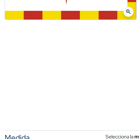
zoom_in
Medida
Selecciona la
m