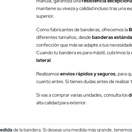
manual, garantiza una
resistencia excepcional
mantiene su viveza y calidad incluso tras una e
superior.
Como fabricantes de banderas, ofrecemos la
B
diferentes tamaños, desde
banderas estánda
confección que más se adapte a tus necesidades 
Cuando tu bandera es para mástil, cubrimos la c
lateral
.
Realizamos
envíos rápidos y seguros
, para q
cuanto antes. Si tienes dudas antes de realizar
Si vas a comprar varias unidades, consulta los
d
alta calidad para exterior.
edida
de la bandera. Si deseas una medida más grande, tenemos 