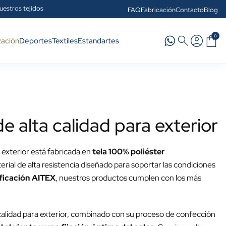
uestros tejidos
FAQ
Fabricación
Contacto
Blog
0
zación
Deportes
Textiles
Estandartes
 alta calidad para exterior
 exterior está fabricada en
tela 100% poliéster
erial de alta resistencia diseñado para soportar las condiciones
ificación AITEX
, nuestros productos cumplen con los más
 calidad para exterior, combinado con su proceso de confección