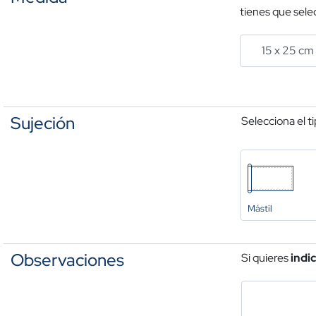
tienes que selec
Sujeción
Selecciona el t
Mástil
Observaciones
Si quieres
indi