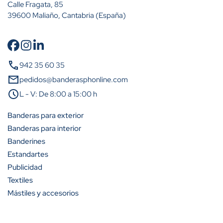
Calle Fragata, 85
39600 Maliaño, Cantabria (España)
Cantidad
Descuento (%)
call
942 35 60 35
A partir de 2 unidades
15%
mail
pedidos@banderasphonline.com
schedule
L - V: De 8:00 a 15:00 h
A partir de 5 unidades
23%
Banderas para exterior
A partir de 10 unidades
31%
Banderas para interior
Banderines
A partir de 25 unidades
42%
Estandartes
A partir de 50 unidades
50%
Publicidad
Textiles
A partir de 100 unidades
54%
Mástiles y accesorios