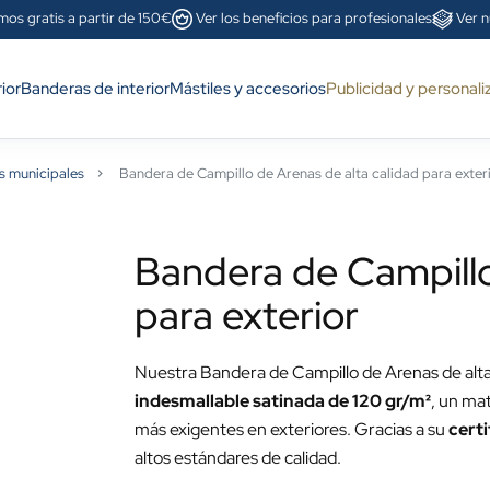
mos gratis a partir de 150€
Ver los beneficios para profesionales
Ver n
ior
Banderas de interior
Mástiles y accesorios
Publicidad y personali
s municipales
Bandera de Campillo de Arenas de alta calidad para exter
Bandera de Campillo
para exterior
Nuestra Bandera de Campillo de Arenas de alta 
indesmallable satinada de 120 gr/m²
, un mat
más exigentes en exteriores. Gracias a su
cert
altos estándares de calidad.