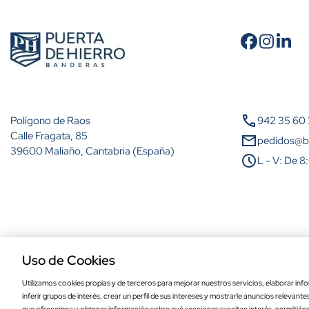
Cantidad
A partir de 2 unidades
call
Polígono de Raos
942 35 60
A partir de 5 unidades
Calle Fragata, 85
mail
pedidos@b
39600 Maliaño, Cantabria (España)
schedule
L - V: De 8
A partir de 10 unidades
A partir de 25 unidades
A partir de 50 unidades
Aviso legal
Política de privacidad
Política de cookies
Condiciones de comp
A partir de 100 unidades
Uso de Cookies
Bandera de Campillo de Arenas de alta c
Utilizamos cookies propias y de terceros para mejorar nuestros servicios, elaborar info
inferir grupos de interés, crear un perfil de sus intereses y mostrarle anuncios relevant
cm