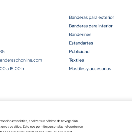
Banderas para exterior
Banderas para interior
Descuento (
Banderines
15%
Estandartes
 35
Publicidad
23%
anderasphonline.com
Textiles
:00 a 15:00 h
Mástiles y accesorios
31%
42%
50%
ra
Ley de transparencia
Copyr
54%
Precio por
Opciones
alidad para exterior
: 15 x 25
rmación estadística, analizar sus hábitos de navegación,
unidad
es en otros sitios. Esto nos permite personalizar el contenido