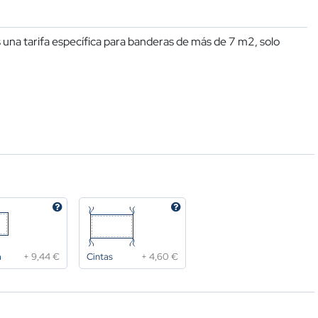
una tarifa específica para banderas de más de 7 m2, solo
a
+
9,44 €
Cintas
+
4,60 €