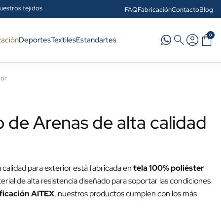
uestros tejidos
FAQ
Fabricación
Contacto
Blog
0
zación
Deportes
Textiles
Estandartes
ior
 de Arenas de alta calidad
calidad para exterior está fabricada en
tela 100% poliéster
erial de alta resistencia diseñado para soportar las condiciones
ificación AITEX
, nuestros productos cumplen con los más