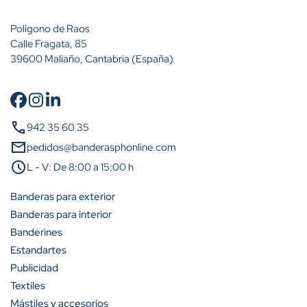
Polígono de Raos
Calle Fragata, 85
39600 Maliaño, Cantabria (España)
Cantidad
Descuento (%)
call
942 35 60 35
A partir de 10 unidades
10%
mail
pedidos@banderasphonline.com
schedule
L - V: De 8:00 a 15:00 h
A partir de 25 unidades
25%
Banderas para exterior
A partir de 50 unidades
35%
Banderas para interior
Banderines
A partir de 100 unidades
40%
Estandartes
Publicidad
Textiles
Mástiles y accesorios