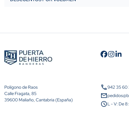
Cantidad
A partir de 10 unidades
call
Polígono de Raos
942 35 60
A partir de 25 unidades
Calle Fragata, 85
mail
pedidos@b
39600 Maliaño, Cantabria (España)
schedule
L - V: De 8
A partir de 50 unidades
A partir de 100 unidades