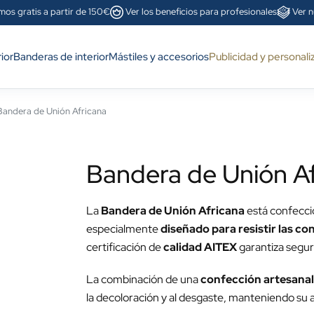
mos gratis a partir de 150€
Ver los beneficios para profesionales
Ver n
ior
Banderas de interior
Mástiles y accesorios
Publicidad y personali
andera de Unión Africana
Bandera de Unión A
La
Bandera de Unión Africana
está confecc
especialmente
diseñado para resistir las c
certificación de
calidad AITEX
garantiza segur
La combinación de una
confección artesanal 
la decoloración y al desgaste, manteniendo su 