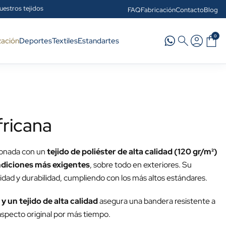
uestros tejidos
FAQ
Fabricación
Contacto
Blog
0
zación
Deportes
Textiles
Estandartes
fricana
ionada con un
tejido de poliéster de alta calidad (120 gr/m²)
ondiciones más exigentes
, sobre todo en exteriores. Su
idad y durabilidad, cumpliendo con los más altos estándares.
y un tejido de alta calidad
asegura una bandera resistente a
aspecto original por más tiempo.