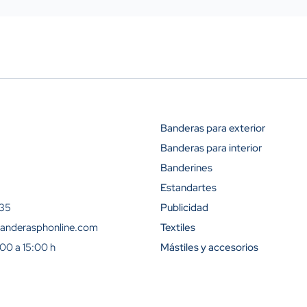
Banderas para exterior
Banderas para interior
Descuento (
Banderines
10%
Estandartes
 35
Publicidad
25%
anderasphonline.com
Textiles
:00 a 15:00 h
Mástiles y accesorios
35%
40%