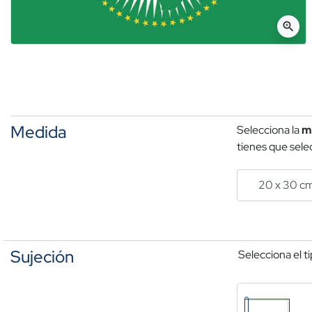
zoom_in
Medida
Selecciona la
m
tienes que selec
Sujeción
Selecciona el t