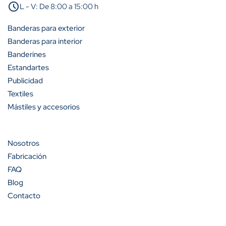
schedule
L - V: De 8:00 a 15:00 h
A partir de 25 unidades
25%
Banderas para exterior
A partir de 50 unidades
35%
Banderas para interior
Banderines
A partir de 100 unidades
40%
Estandartes
Publicidad
Textiles
Mástiles y accesorios
Cantidad
Descuento (%)
A partir de 100 unidades
13%
Nosotros
Fabricación
A partir de 200 unidades
20%
FAQ
Blog
Contacto