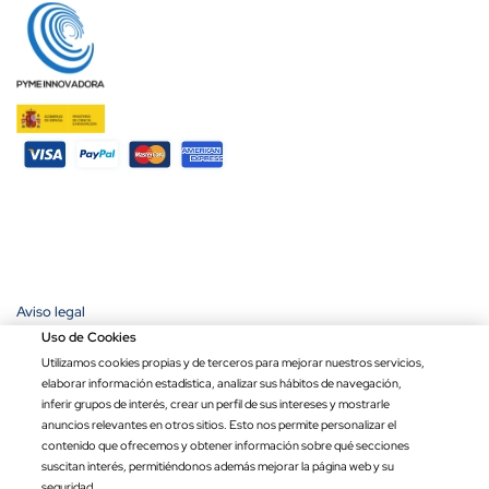
Aviso legal
Política de privacidad
Uso de Cookies
Política de cookies
Utilizamos cookies propias y de terceros para mejorar nuestros servicios,
Condiciones de compra
elaborar información estadística, analizar sus hábitos de navegación,
Ley de transparencia
inferir grupos de interés, crear un perfil de sus intereses y mostrarle
anuncios relevantes en otros sitios. Esto nos permite personalizar el
Copyright © 2026 Banderas Puerta de Hierro®. Todos los derechos
contenido que ofrecemos y obtener información sobre qué secciones
reservados.
suscitan interés, permitiéndonos además mejorar la página web y su
Precio por unidad
Opciones totales
Total
seguridad.