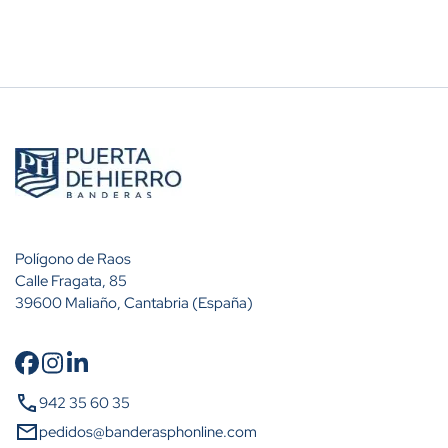
Polígono de Raos
Calle Fragata, 85
39600 Maliaño, Cantabria (España)
Cantidad
Descuento (%)
call
942 35 60 35
A partir de 10 unidades
10%
mail
pedidos@banderasphonline.com