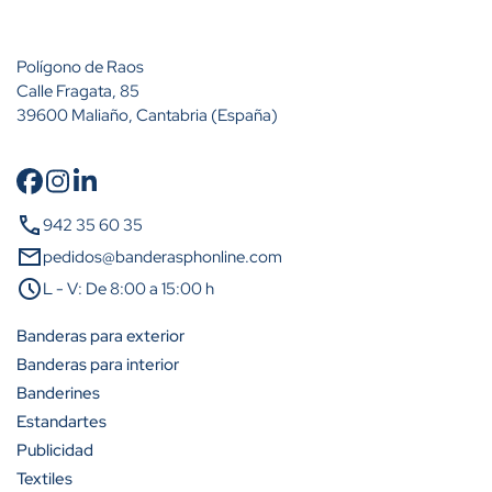
Polígono de Raos
Calle Fragata, 85
39600 Maliaño, Cantabria (España)
Cantidad
Descuento (%)
call
942 35 60 35
A partir de 25 unidades
12%
mail
pedidos@banderasphonline.com
schedule
L - V: De 8:00 a 15:00 h
A partir de 50 unidades
24%
Banderas para exterior
A partir de 75 unidades
29%
Banderas para interior
Banderines
A partir de 100 unidades
32%
Estandartes
Publicidad
Textiles