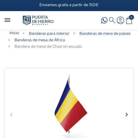
Enviamos gratis a partir de 150€
0
Inicio
Banderas para interior
Banderas de mesa de países
Banderas de mesa de África
Bandera de mesa de Chad sin escudo
keyboard_arrow_left
keyboard_arrow_right
Anterior
Sigui